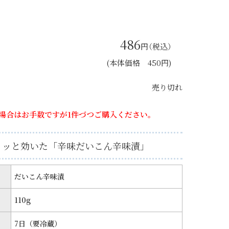
486
円
（税込）
(本体価格 450円)
売り切れ
場合はお手数ですが1件づつご購入ください。
リッと効いた「辛味だいこん辛味漬」
だいこん辛味漬
110g
7日（要冷蔵）