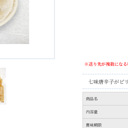
※送り先が複数になる
七味唐辛子がピ
商品名
内容量
賞味期限